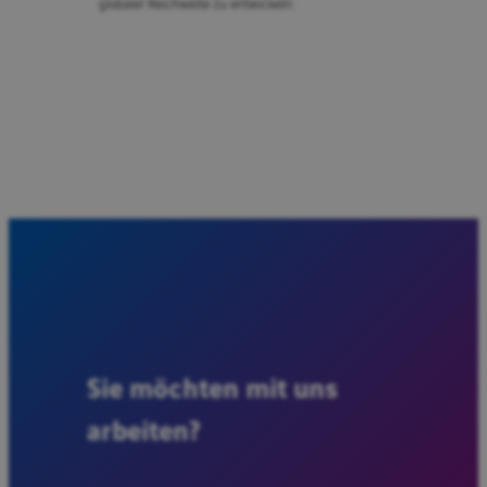
globaler Reichweite zu entwickeln.
Sie möchten mit uns
arbeiten?